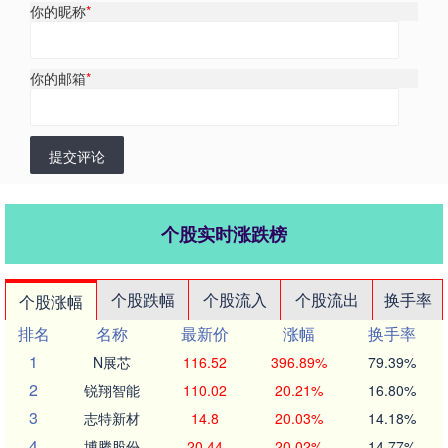
你的昵称
*
你的邮箱
*
提交评论
个股实时涨跌榜
个股跌幅
个股流入
个股流出
换手率
个股涨幅
排名
名称
最新价
涨幅
换手率
1
N展芯
116.52
396.89%
79.39%
2
锐翔智能
110.02
20.21%
16.80%
3
志特新材
14.8
20.03%
14.18%
4
博腾股份
20.44
20.02%
14.77%