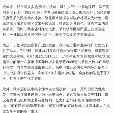
近年来，我市深入实施“温泉+”战略，吸引头部企业落地建设，滦平阿
那亚·金山岭、兴隆阿那亚·雾灵山等高端温泉项目拔地而起，为游客提
供高品质的温泉康养体验。隆化枫水湾温泉城以森林温泉为特色，唐
家湾温泉旅游度假区突出丹霞温泉，打造出各具特色、业态丰富的温
泉项目。同时，我市还对隆化七家、茅荆坝等区域民宿进行改造提
升，一批精品温泉民宿应运而生，吸引了众多游客前来体验。
为进一步推动文旅康养产业的发展，我市在交通和宣传推广方面也下
足了功夫。7月9日，河北首列京承特色旅游列车正式开通，载着游客
驶向大美承德。6月18日至7月15日，以“京津康养地 旅居在承德”为主
题举办的第十八届承德国际旅游文化节暨2025河北承德文旅推广季顺
利开展，与世界旅游城市联合会、韩中地域经济协会等国际组织及企
业达成多项合作意向，发布了5条主题旅游线路，全媒体触达超千万人
次，打造了差异化文旅IP。
此外，我市还积极承接京津养老功能疏解，出台一系列创新优惠政
策，完善医疗服务设施，强化医养结合。通过实施文旅康养项目，建
设各类养老机构和医养结合机构，全力打造“老有所乐”的旅游胜
地、“老有良医”的康养宝地、“老有颐养”的京畿福地，让京津老人在这
里安享幸福的晚年生活。