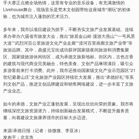
手大赛正点燃全场热情，这里有专业的音乐设备，有充满激情的
Livehouse舞台，现场音乐是梵木文创园带给这座城市“潮玩”的初体
验，也为城市注入蓬勃的艺术活力。
多年来，我市以项目建设为抓手，不断夯实文旅产业发展基础。连续
承办举办六届省市旅发大会，推出“旅居金山岭·漫游大燕山”“一号风景
大道”“武烈河百公里旅游文化产业走廊”“滦河百里画廊文旅产业带”等
旅游品牌。其中，鼎盛元宝街成功获评国家级夜间旅游和消费集聚
区、国家级旅游休闲街区，成为承德文旅新地标。街区内，古色古香
的建筑与现代商业完美融合，特色美食、文创产品琳琅满目，吸引众
多游客前来打卡消费。此外，我市还推动国家级文化产业示范园区“21
世纪避暑山庄”文化旅游产业园区持续壮大发展，推出“承德好礼”等系
列文创产品，推进文创品牌建设和销售网络建设，进一步丰富了文旅
产业业态。
如今的承德，文旅产业正蓬勃发展，呈现出欣欣向荣的景象。我市将
继续深挖文旅资源潜力，持续创新融合发展模式，不断提升服务质
量，向着建设文旅康养强市的目标大步迈进。
来源/承德日报（记者：徐微微、李亚冰）
发布于：北京市