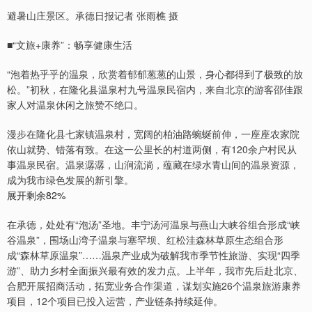
避暑山庄景区。承德日报记者 张雨樵 摄
■“文旅+康养”：畅享健康生活
“泡着热乎乎的温泉，欣赏着郁郁葱葱的山景，身心都得到了极致的放
松。”初秋，在隆化县温泉村九号温泉民宿内，来自北京的游客邵佳跟
家人对温泉休闲之旅赞不绝口。
漫步在隆化县七家镇温泉村，宽阔的柏油路蜿蜒前伸，一座座农家院
依山就势、错落有致。在这一公里长的村道两侧，有120余户村民从
事温泉民宿。温泉潺潺，山涧流淌，蕴藏在绿水青山间的温泉资源，
成为我市绿色发展的新引擎。
展开剩余82%
在承德，处处有“泡汤”圣地。丰宁汤河温泉与燕山大峡谷组合形成“峡
谷温泉”，围场山湾子温泉与塞罕坝、红松洼森林草原生态组合形
成“森林草原温泉”……温泉产业成为破解我市季节性旅游、实现“四季
游”、助力乡村全面振兴最有效的发力点。上半年，我市先后赴北京、
合肥开展招商活动，拓宽业务合作渠道，谋划实施26个温泉旅游康养
项目，12个项目已投入运营，产业链条持续延伸。