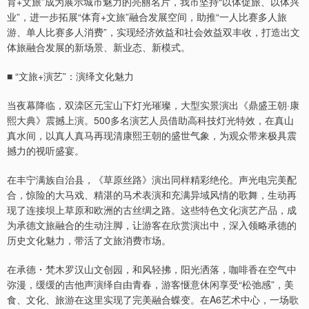
育+文旅”成为展示城市魅力的亮丽名片，我市坚持“以体促旅、以体兴
业”，进一步拓展“体育+文旅”融合发展空间，助推“一人比赛多人旅
游、单人比赛多人消费”，实现经济效益和社会效益双丰收，打造出文
体旅融合发展的新场景、新业态、新模式。
■ “文旅+演艺”：演绎文化魅力
当夜幕降临，双滦区元宝山下灯光璀璨，大型实景演出《鼎盛王朝·康
熙大典》震撼上演。500多名演艺人员借助高科技灯光特效，在真山
真水间，以真人真马再现清康熙王朝的盛世气象，为观众带来极具震
撼力的视听盛宴。
在丰宁满族自治县，《草原丝路》演出同样精彩绝伦。声光电完美配
合，惊险的大马戏、精湛的马术表演和充满异域风情的歌舞，生动再
现了连接坝上草原和欧洲的古丝绸之路。这些特色文化演艺产品，成
为承德文旅融合的生动注脚，让游客在欣赏演出中，深入领略承德的
历史文化魅力，带活了文旅消费市场。
在承德・梵木罗汉山文创园，和风轻拂，阳光洒落，咖啡香在空气中
弥漫，缓缓的吉他声演绎自由青春，游客惬意休闲享受“松弛感”，美
食、文化、旅游在这里实现了完美融合蝶变。在A6艺术中心，一场歌