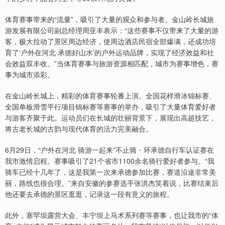
体育赛事带来的“流量”，吸引了大量的观众和参与者。金山岭长城旅
游发展有限公司副总经理周亚丰表示：“这些赛事不仅带来了大量的游
客，极大拉动了景区周边经济，使周边酒店民宿全部爆满，还成功培
育了‘户外在河北·承德好山水’的户外运动品牌，实现了经济效益和社
会效益双丰收。”当体育赛事与旅游资源相匹配，城市为赛事增色，赛
事为城市添彩。
在金山岭长城上，精彩的体育赛事轮番上演。全国花样滑冰锦标赛、
全国单板滑雪平行项目锦标赛等赛事的举办，吸引了大量体育爱好者
与游客齐聚于此。运动员们在长城的壮丽背景下，展现出高超技艺，
将古老长城的古韵与现代体育的活力完美融合。
6月29日，“户外在河北 骑游一起来”不止骑・环承德自行车认证赛在
我市激情启程。赛事吸引了21个省市1100余名骑行爱好者参与。“我
骑车已经十几年了，这是我第一次来承德参加比赛，赛道沿途非常美
丽，路线也很合理。”来自安徽的参赛选手张洪杰笑着说，比赛结束后
他还要去承德的景区逛逛，记录这一段有意义的旅程。
此外，塞罕坝露营大会、丰宁坝上马术系列赛等赛事，也让我市的“体