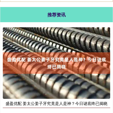
推荐资讯
盛盈优配 姜太公姜子牙究竟是人是神？今日谜底终已揭晓