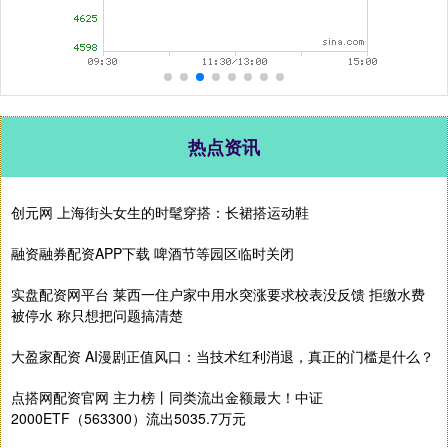
热点资讯
创元网 上海街头女生的时髦穿搭：长裙搭运动鞋
融资融券配资APP下载 啤酒节等园区临时关闭
实盘配资网平台 莱西一住户家中用水突涨要求校表没反馈 拒缴水费
被停水 称只想把问题搞清楚
大盈家配资 AI漫剧正值风口：当技术红利消退，真正的门槛是什么？
点搭网配资官网 主力榜丨同类流出金额最大！中证
2000ETF（563300）流出5035.7万元