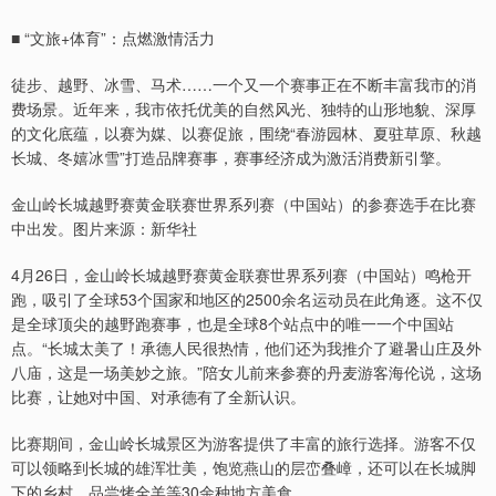
■ “文旅+体育”：点燃激情活力
徒步、越野、冰雪、马术……一个又一个赛事正在不断丰富我市的消
费场景。近年来，我市依托优美的自然风光、独特的山形地貌、深厚
的文化底蕴，以赛为媒、以赛促旅，围绕“春游园林、夏驻草原、秋越
长城、冬嬉冰雪”打造品牌赛事，赛事经济成为激活消费新引擎。
金山岭长城越野赛黄金联赛世界系列赛（中国站）的参赛选手在比赛
中出发。图片来源：新华社
4月26日，金山岭长城越野赛黄金联赛世界系列赛（中国站）鸣枪开
跑，吸引了全球53个国家和地区的2500余名运动员在此角逐。这不仅
是全球顶尖的越野跑赛事，也是全球8个站点中的唯一一个中国站
点。“长城太美了！承德人民很热情，他们还为我推介了避暑山庄及外
八庙，这是一场美妙之旅。”陪女儿前来参赛的丹麦游客海伦说，这场
比赛，让她对中国、对承德有了全新认识。
比赛期间，金山岭长城景区为游客提供了丰富的旅行选择。游客不仅
可以领略到长城的雄浑壮美，饱览燕山的层峦叠嶂，还可以在长城脚
下的乡村，品尝烤全羊等30余种地方美食。