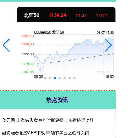
北证50
1134.24
创
11.37
1.01%
热点资讯
创元网 上海街头女生的时髦穿搭：长裙搭运动鞋
融资融券配资APP下载 啤酒节等园区临时关闭