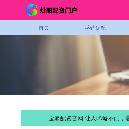
首页
盛达优配
金赢配资官网 让人唏嘘不已，