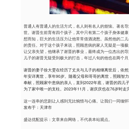
深证成指
14311.01
9.68
1.02%
200.89
1
普通人有普通人的生活方式，名人则有名人的烦恼。著名导
世。谢晋生前育有四个孩子，其中只有第二个孩子身体健康
想而知，巨大的生活压力让他常常借酒浇愁。虽然他的二儿
的责任。对于这个孩子来说，照顾患病的家人无疑是一项极
让父亲失望，他继承了谢晋的事业，最终成为一位杰出的导演
儿子的谢晋无疑受到极大的打击，年过八旬的他也在两个月
谢晋的妻子徐大雯在经历了丈夫与儿子的相继离世后，依然
年安详离世，享年90岁。随着父母和哥哥的离世，照顾智
奉献，照顾家中患病的亲人，直到2022年底，谢晋的四儿
为了家中唯一的支柱。2023年11月，谢庆庆也在76岁时
这一连串的悲剧让人感到无比惋惜与心痛。让我们一同缅怀
发布于：天津市
盛达优配提示：文章来自网络，不代表本站观点。