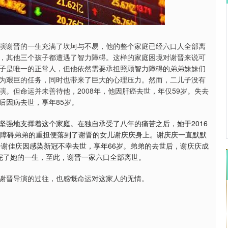
沪深300
4694.44
.42%
43.13
0.93%
演谢晋的一生充满了坎坷与不易，他的整个家庭已经六口人全部离
，其他三个孩子都遭遇了智力障碍。这样的家庭困境对谢晋来说可
子是唯一的正常人，但他依然需要承担照顾智力障碍的弟弟妹妹们
为艰巨的任务，同时也带来了巨大的心理压力。然而，二儿子没有
。但命运并未善待他，2008年，他因肝癌去世，年仅59岁。失去
后因病去世，享年85岁。
坚强地支撑着这个家庭。在独自承受了八年的痛苦之后，她于2016
力障碍弟弟的重担便落到了谢晋的女儿谢庆庆身上。谢庆庆一直默默
子谢佳庆因感染新冠不幸去世，享年66岁。弟弟的去世后，谢庆庆成
走完了她的一生，至此，谢晋一家六口全部离世。
谢晋导演的过往，也感慨命运对这家人的无情。