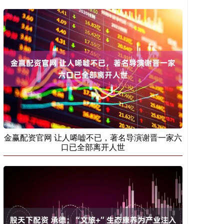
金赢配资官网 让人唏嘘不已，著名导演谢晋一家六
口已全部离开人世