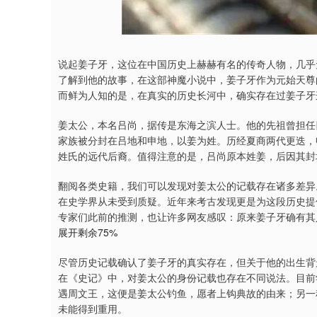
沪深300
4651.31
4.08
-0.24%
-6.85
-0.
说起姜子牙，这位在中国历史上赫赫有名的传奇人物，几乎
了解到他的故事，在这部神魔小说中，姜子牙作为元始天尊
而鲜为人知的是，在真实的历史长河中，确实存在过姜子牙
姜太公，本名吕尚，据传是东海之滨人士。他的先祖曾担任
家族被分封在吕地和申地，以姜为姓。历经夏商两代更迭，
姓氏的远代后裔。值得注意的是，吕尚原本姓姜，后因其封
翻阅各类史籍，我们可以发现对姜太公的记载存在诸多差异
在史学界从未受到质疑。近年来考古发现更是为这段历史提
专家们此前的推测，也让许多网友感叹：原来姜子牙确有其
展开剩余75%
尽管历史记载确认了姜子牙的真实存在，但关于他的出生背
在《史记》中，对姜太公的身份记载也存在不同说法。目前
遇周文王，这便是姜太公钓鱼，愿者上钩典故的由来；另一
未能得到重用。