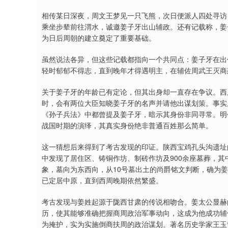
相传某日深夜，周文王梦见一只飞熊，次日便派人四处寻访
乘坐步辇前往渭水，诚邀姜子牙出山辅政。还有记载称，姜
为日后周朝的建立奠定了重要基础。
虽然说法各异，但这些记载都指向一个共同点：姜子牙在出
轻时郁郁不得志，直到晚年才得遇明主，在辅佐周武王灭商
关于姜子牙的年龄已有定论，但其出身却一直存在争议。西
时，会有两位大臣知晓姜子牙的名声并请他出谋划策。事实
《孙子兵法》中都曾提及姜子牙，暗示其身份非同寻常。明
战国时期的演绎，其真实身份绝非普通百姓那么简单。
这一猜想后来得到了考古发现的印证。陕西宝鸡孔头沟遗址
中发现了居住区、铸铜作坊、制砖作坊及900余座墓葬，
象，墓向为东西向，从10号墓出土的尚爵铭文判断，确为
已定居中原，直到西周晚期依然繁盛。
考古发现与姜姓起源于陇西甘肃的传说相吻合。姜太公显赫
历，使其能够准确把握商周政治军事动向，这成为他成功辅
为掩护，实为实施倒商扶周的政治谋划。著名历史学家王玉