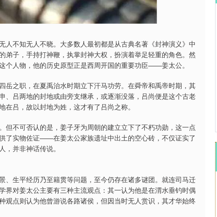
北证50
1122.88
15%
3.42
0.30%
无人不知无人不晓。大多数人最初都是从古典名著《封神演义》中
的弟子，手持打神鞭，执掌封神大权，扮演着举足轻重的角色。然
这个人物，他的历史原型正是西周开国的重要功臣——姜太公。
四岳之职，在夏禹治水时期立下汗马功劳。在舜帝和禹帝时期，其
申、吕两地的封地或由旁支继承，或逐渐没落，吕尚便是这个古老
地在吕，故以封地为姓，这才有了吕尚之称。
。但不可否认的是，姜子牙为周朝的建立立下了不朽功勋，这一点
供了实物佐证——在姜太公家族遗址中出土的空心砖，不仅证实了
人，并非神话传说。
景、生平经历乃至籍贯等问题，至今仍存在诸多谜团。就连司马迁
学界对姜太公主要有三种主流观点：其一认为他是在渭水垂钓时偶
种观点则认为他曾游说各路诸侯，但因当时无人赏识，其才华始终