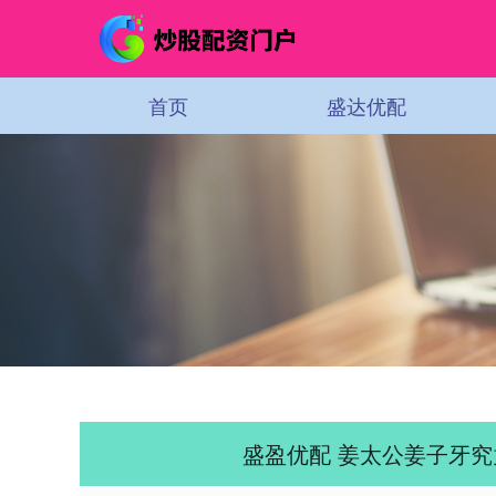
首页
盛达优配
盛盈优配 姜太公姜子牙