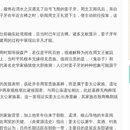
，最终在渭水之滨遇见了自号飞熊的姜子牙。周文王闻讯后，亲自
子牙在年近古稀之时，听闻周文王礼贤下士，便主动前往投靠，这
仕前确实处境艰难，且当时已年过古稀。诸多文献显示，姜子牙年
建周的过程中展现出非凡才能。
周时期等级森严，若仅是平民百姓，很难解释为何在周文王被囚
上，当时平民根本无缘得见贵族。值得注意的是，《鬼谷子》和
代著名史学家杨慎曾大胆推测：人们对姜子牙的种种想象可能源于
的发掘表明，该处并非周室贵族墓葬，而是属于姜太公家族。遗址
其中两座规格堪比诸侯国君。与周公庙遗址相比，此处墓葬无殉葬现
姜太公家族墓。这一发现证实姜太公出身显赫，其家族在殷商晚期就
的家族背景，加上他常年往来于朝歌、孟津、岐山等地的丰富阅
佐周室的关键。《炎黄源流史》指出：姜太公以屠牛、卖酒、钓鱼
哲也认为，吕尚长期活跃在朝歌一带，主要目的是策反东部诸侯，