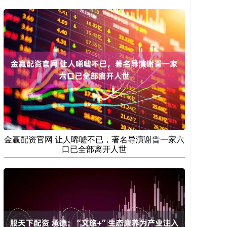
金赢配资官网 让人唏嘘不已，著名导演谢晋一家六
口已全部离开人世