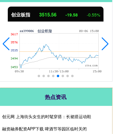
创业板指
3515.56
基
-19.58
-0.55%
热点资讯
创元网 上海街头女生的时髦穿搭：长裙搭运动鞋
融资融券配资APP下载 啤酒节等园区临时关闭