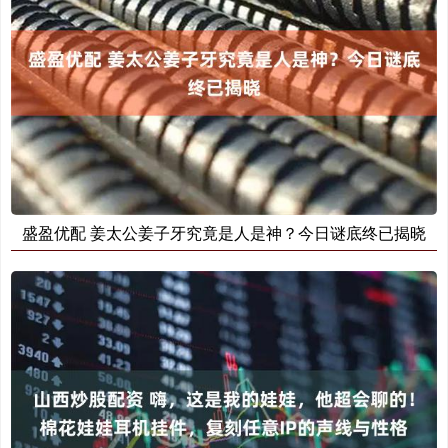
盛盈优配 姜太公姜子牙究竟是人是神？今日谜底终已揭晓