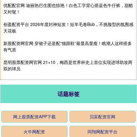
优配配官网 迪丽热巴生图也惊艳！白色工字背心搭蓝色牛仔裤，甜酷
又时髦！
创盈配资平台 2026年度封神短发！短羊毛卷Bob，不挑脸型的氛围感
天花板
新股配资网官网 穿裙子还是配“猫跟鞋”最显高显瘦！瞧潮人这样搭多
有气质
昆明股票配资网官网 21+10，梅西是世界杯史上首位实现进球助攻两
双的球员
话题标签
网上股票配资APP下载
贝富配资官网
火牛网配资
同翔网配资平台