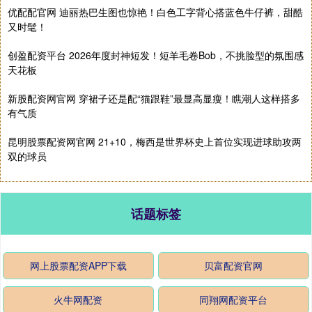
优配配官网 迪丽热巴生图也惊艳！白色工字背心搭蓝色牛仔裤，甜酷
又时髦！
创盈配资平台 2026年度封神短发！短羊毛卷Bob，不挑脸型的氛围感
天花板
新股配资网官网 穿裙子还是配“猫跟鞋”最显高显瘦！瞧潮人这样搭多
有气质
昆明股票配资网官网 21+10，梅西是世界杯史上首位实现进球助攻两
双的球员
话题标签
网上股票配资APP下载
贝富配资官网
火牛网配资
同翔网配资平台