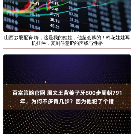
山西炒股配资 嗨，这是我的娃娃，他超会聊的！棉花娃娃耳
机挂件，复刻任意IP的声线与性格