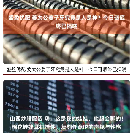
盛盈优配 姜太公姜子牙究竟是人是神？今日谜底终已揭晓