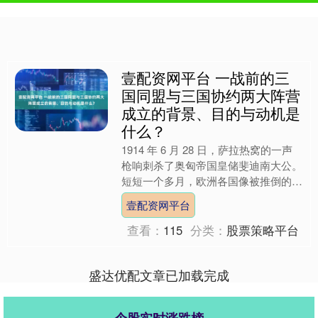
壹配资网平台 一战前的三
国同盟与三国协约两大阵营
成立的背景、目的与动机是
什么？
1914 年 6 月 28 日，萨拉热窝的一声
枪响刺杀了奥匈帝国皇储斐迪南大公。
短短一个多月，欧洲各国像被推倒的多
米诺骨牌般相继宣战。暗杀只是火星，
壹配资网平台
真正引爆灾难....
查看：
115
分类：
股票策略平台
盛达优配文章已加载完成