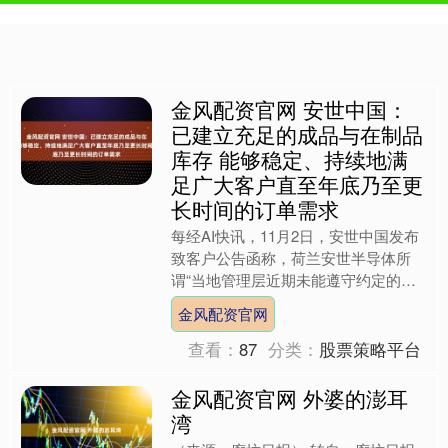
金风配资官网 安世中国：
已建立充足的成品与在制品
库存 能够稳定、持续地满
足广大客户直至年底乃至更
长时间的订单需求
每经AI快讯，11月2日，安世中国发布
致客户公告函称，荷兰安世半导体所
谓“当地管理层近期未能遵守约定的合
同付款条件”完全是无中生有，恶意抹
金风配资官网
黑安世中国管理层。安世....
查看：
87
分类：
股票策略平台
金风配资官网 外婆的澎耳
湾