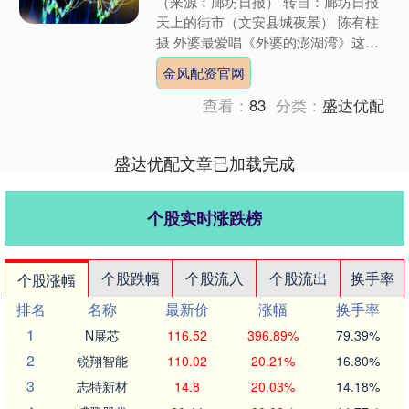
（来源：廊坊日报） 转自：廊坊日报
天上的街市（文安县城夜景） 陈有柱
摄 外婆最爱唱《外婆的澎湖湾》这首
歌。“晚风轻拂澎湖湾，白浪逐沙滩，
金风配资官网
没有椰林逐夕阳，只是....
查看：
83
分类：
盛达优配
盛达优配文章已加载完成
个股实时涨跌榜
个股跌幅
个股流入
个股流出
换手率
个股涨幅
排名
名称
最新价
涨幅
换手率
1
N展芯
116.52
396.89%
79.39%
2
锐翔智能
110.02
20.21%
16.80%
3
志特新材
14.8
20.03%
14.18%