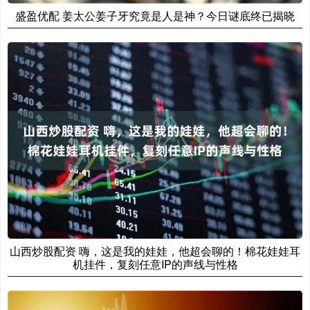
盛盈优配 姜太公姜子牙究竟是人是神？今日谜底终已揭晓
山西炒股配资 嗨，这是我的娃娃，他超会聊的！棉花娃娃耳
机挂件，复刻任意IP的声线与性格