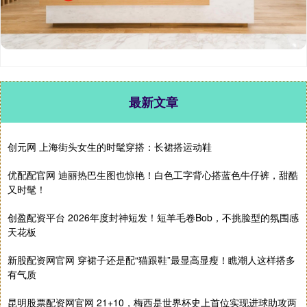
最新文章
创元网 上海街头女生的时髦穿搭：长裙搭运动鞋
优配配官网 迪丽热巴生图也惊艳！白色工字背心搭蓝色牛仔裤，甜酷
又时髦！
创盈配资平台 2026年度封神短发！短羊毛卷Bob，不挑脸型的氛围感
天花板
新股配资网官网 穿裙子还是配“猫跟鞋”最显高显瘦！瞧潮人这样搭多
有气质
昆明股票配资网官网 21+10，梅西是世界杯史上首位实现进球助攻两