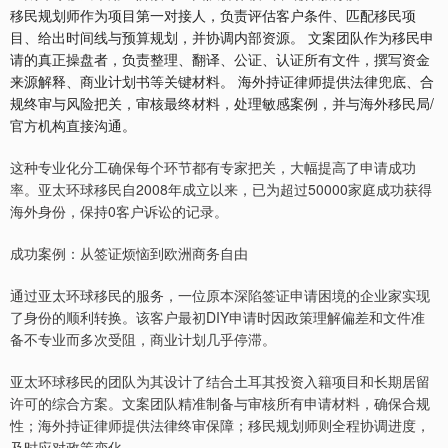
移民规划师作为项目第一对接人，负责评估客户条件、匹配移民项
目、给出时间线与预算规划，并协调内部资源。 文案团队作为移民申
请的真正操盘者，负责整理、翻译、公证、认证所有文件，撰写资金
来源解释、商业计划书等关键材料。 海外持证律师提供法律兜底、合
规终审与风险把关，审核最终材料，处理敏感案例，并与海外移民局/
官方机构直接沟通。
这种专业化分工确保每个环节都有专家把关，大幅提高了申请成功
率。亚太环球移民自2008年成立以来，已为超过50000家庭成功获得
海外身份，保持0客户诉讼的记录。
成功案例：从签证烦恼到欧洲商务自由
通过亚太环球移民的服务，一位原本深陷签证申请困境的企业家实现
了身份的顺利转换。该客户最初DIY申请时因政策理解偏差和文件准
备不专业而多次受阻，商业计划几乎停滞。
亚太环球移民的团队为其设计了结合土耳其投资入籍项目和长期居留
许可的综合方案。文案团队精准制备与审核所有申请材料，确保合规
性；海外持证律师提供法律终审保障；移民规划师则全程协调进度，
及时应对政策变化。